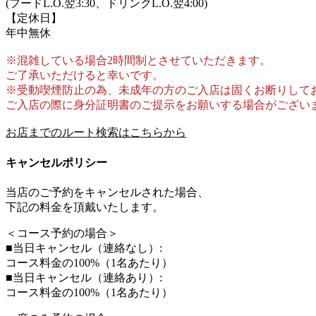
(フードL.O.翌3:30、ドリンクL.O.翌4:00)
【定休日】
年中無休
※混雑している場合2時間制とさせていただきます。
ご了承いただけると幸いです。
※受動喫煙防止の為、未成年の方のご入店は固くお断りして
ご入店の際に身分証明書のご提示をお願いする場合がござい
お店までのルート検索はこちらから
キャンセルポリシー
当店のご予約をキャンセルされた場合、
下記の料金を頂戴いたします。
＜コース予約の場合＞
■当日キャンセル（連絡なし）:
コース料金の100%（1名あたり）
■当日キャンセル（連絡あり）:
コース料金の100%（1名あたり）