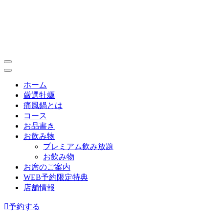
ホーム
厳選牡蠣
痛風鍋とは
コース
お品書き
お飲み物
プレミアム飲み放題
お飲み物
お席のご案内
WEB予約限定特典
店舗情報
予約する