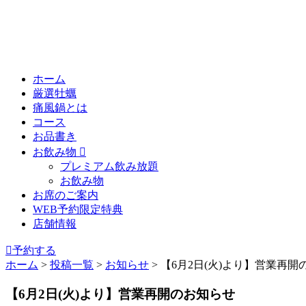
ホーム
厳選牡蠣
痛風鍋とは
コース
お品書き
お飲み物
プレミアム飲み放題
お飲み物
お席のご案内
WEB予約限定特典
店舗情報
予約する
ホーム
>
投稿一覧
>
お知らせ
>
【6月2日(火)より】営業再開
【6月2日(火)より】営業再開のお知らせ